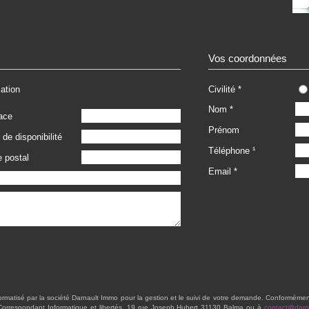
Vos coordonnées
cation
Civilité
Nom
ace
Prénom
 de disponibilité
Téléphone ¹
 postal
Email
formatisé par la société
Darnault Immo
pour la gestion et le suivi de votre demande. Conformément 
Correspondant Informatique et libertés,
19 rue Joseph Hubert 31130 Balma
ou à
contact@darna