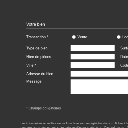
Votre bien
Transaction
vente
lo
Type de bien
Surf
Nbre de pièces
Date
Ville
Code
Adresse du bien
Message
* Champs obligatoires
Les informations recueillies sur ce formulaire sont enregistrées dans un fichier in
données vous concernant et les faire rectifier en contactant :
Darnault Immo
, 