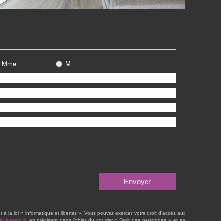
Mme
M.
à la loi « informatique et libertés », Vous pouvez exercer votre droit d'accès aux
ult-immo.fr
, en précisant dans l’objet du courrier « Droit des personnes » et en