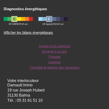
Diagnostics énergétiques
C
C
95 kWhEP/m².an
18 kgeqCO2/m².an
Afficher les bilans énergétiques
Ajouter à ma sélection
Envoyer à un ami
Partager
Imprimer
Consulter le barème des honoraires
Votre interlocuteur
Darnault Immo
19 rue Joseph Hubert
31130 Balma
Tél. :
05 31 61 51 10