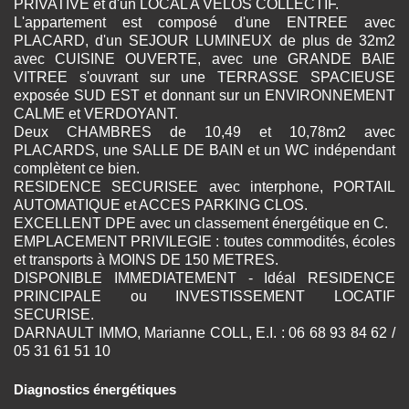
PRIVATIVE et d'un LOCAL A VELOS COLLECTIF.
L'appartement est composé d'une ENTREE avec
PLACARD, d'un SEJOUR LUMINEUX de plus de 32m2
avec CUISINE OUVERTE, avec une GRANDE BAIE
VITREE s'ouvrant sur une TERRASSE SPACIEUSE
exposée SUD EST et donnant sur un ENVIRONNEMENT
CALME et VERDOYANT.
Deux CHAMBRES de 10,49 et 10,78m2 avec
PLACARDS, une SALLE DE BAIN et un WC indépendant
complètent ce bien.
RESIDENCE SECURISEE avec interphone, PORTAIL
AUTOMATIQUE et ACCES PARKING CLOS.
EXCELLENT DPE avec un classement énergétique en C.
EMPLACEMENT PRIVILEGIE : toutes commodités, écoles
et transports à MOINS DE 150 METRES.
DISPONIBLE IMMEDIATEMENT - Idéal RESIDENCE
PRINCIPALE ou INVESTISSEMENT LOCATIF
SECURISE.
DARNAULT IMMO, Marianne COLL, E.I. : 06 68 93 84 62 /
05 31 61 51 10
Diagnostics énergétiques