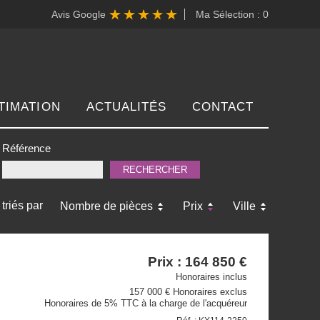
Avis Google
Ma Sélection :
0
TIMATION
ACTUALITÉS
CONTACT
Référence
triés par
Nombre de pièces
Prix
Ville
Prix : 164 850 €
Honoraires inclus
157 000 € Honoraires exclus
Honoraires de 5% TTC à la charge de l'acquéreur